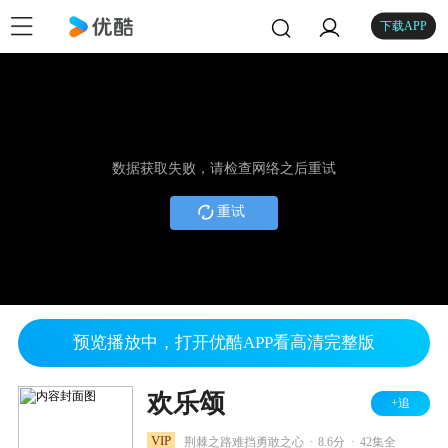
下载APP
数据获取失败，请检查网络之后重试
重试
预览播放中，打开优酷APP看高清完整版
欢乐颂
+追
.
.
VIP
荆棘之路难挡勇敢之心
8.6分
42集全