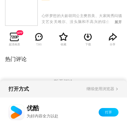
心怀梦想的大龄胡同公主樊胜美、大家闺秀闷骚
文艺女关雎尔、没头脑和不高兴的综合体邱莹
展开
莹，在上海市合租一套房，与高智商的海归金领
安迪、做事从不按理出牌的富二代小妖精曲筱
绡，同住在一个名叫欢乐颂的中档小区22楼。五
超清画质
收藏
下载
分享
7265
个女人如春兰秋菊，各领风骚，上演着22楼版的
绝望主妇，齐心协力地解决了安迪神秘身世的问
题、曲筱绡与同父异母的两个哥哥争家产的问
热门评论
题、樊胜美家庭负担的问题、邱莹莹有处女情节
的男朋友的问题、关睢尔警察男友是不是在家庭
背景上撒了谎的问题……生活虽然一地鸡毛，但
仍要欢歌高进，成长之路虽有玫瑰有荆棘，但什
暂无评论
么都不能阻挡坚强的心。
打开方式
继续使用浏览器
Copyright©
2026
优酷 youku.com
版权所有
优酷
京ICP备06050721号-1
打开
为好内容全力以赴