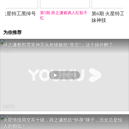
2016-04-22期
2016-04-29期
2016-
第5期 薛之谦被讽人红歌不
期 火星特工黑绰号
第6期 火星特工
红
开
妹神技
为你推荐
薛之谦教郭雪芙伸舌头抢镜被批“变态”，这个操作醉了
07:53
APP内观看
热度 63
火星情报局空耳十级，薛之谦怒折“怀孕”牌子，历史总是惊
人的相似！