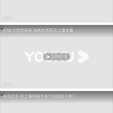
热度 58
薛钱CP感情破裂 钱枫抢镜惹薛之谦发飙
06:15
APP内观看
热度 61
身高捉急 薛之谦钱枫变身空姐蹦跳关舱门
01:23