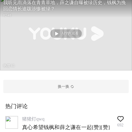
我听见雨滴落在青青草地，薛之谦自曝被绿历史，钱枫为挽
回恋情长途跋涉惨被绿？
02:48
APP内观看
热度 61
换一换
热门评论
猪猪灯qwq
692
真心希望钱枫和薛之谦在一起[赞][赞]