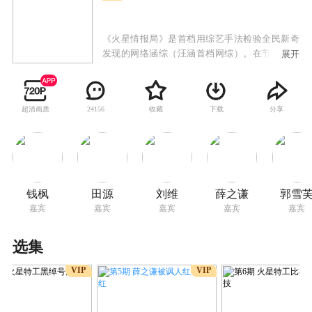
《火星情报局》是首档用综艺手法检验全民新奇
发现的网络涵综（汪涵首档网综）。在节目氛围
展开
中，火星情报局被定义为某地外情报机构，由汪
涵出任局长统领局内事务。明星作为火星特工代
表，定期向局长汇报新奇有趣的新发现，并给出
超清画质
收藏
下载
分享
24156
建设性提议，引发全民提案风潮。局内情报评估
采用“火星元老院”的质询形式，对有价值的情报
进行探讨、审议，并派遣火星特工对有价值的情
报进行趣味验证。最终由局长对新发现提案进行
裁决，通过的提案将被列入火星历法，被所有火
星人遵守。 《火星情报局》旨在纵容一切新奇有
钱枫
田源
刘维
薛之谦
郭雪
趣的发现，以特工为单位，守护提案，舌战群
嘉宾
嘉宾
嘉宾
嘉宾
嘉宾
儒。激活全民洞察潜能，用火星方式弄喜你。
选集
VIP
VIP