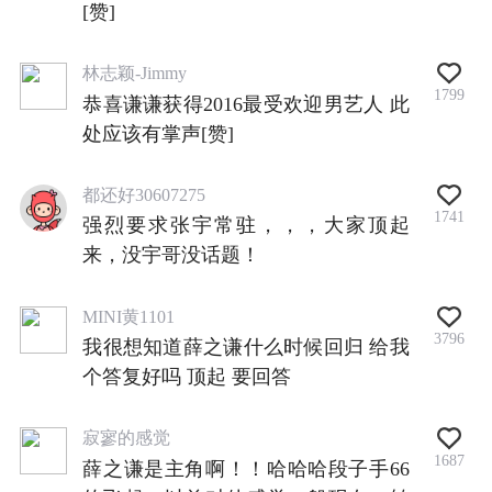
[赞]
林志颖-Jimmy
1799
恭喜谦谦获得2016最受欢迎男艺人 此
处应该有掌声[赞]
都还好30607275
1741
强烈要求张宇常驻，，，大家顶起
来，没宇哥没话题！
MINI黄1101
3796
我很想知道薛之谦什么时候回归 给我
个答复好吗 顶起 要回答
寂寥的感觉
1687
薛之谦是主角啊！！哈哈哈段子手66