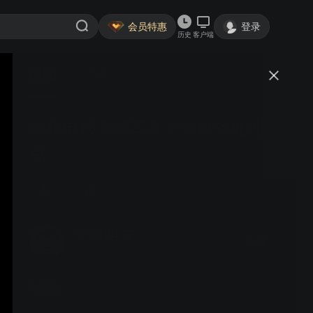
会员特惠
登录
历史
客户端
视频
讨论
纳税申报表填写及主要财务处理要
点
中润四方
关注
223粉丝
视频