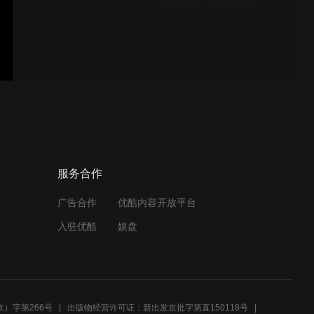
浏览器及插件检测修复
小规模纳税人申请代理开具
增值税专用发票
小规模纳税人申请代理开具
服务合作
增值税普通发票
广告合作
优酷内容开放平台
入驻优酷
娱盘
增值税一般纳税人登记
）字第266号
出版物经营许可证：新出发京批字第直150118号