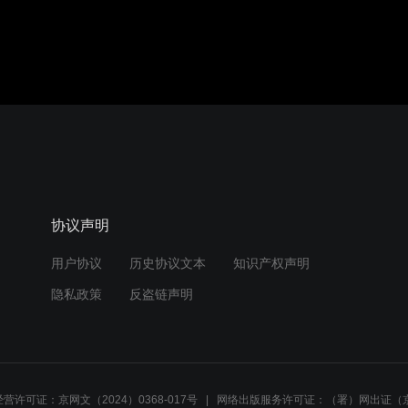
协议声明
用户协议
历史协议文本
知识产权声明
隐私政策
反盗链声明
营许可证：京网文（2024）0368-017号
网络出版服务许可证：（署）网出证（京