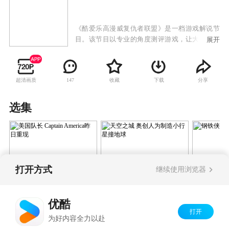
《酷爱乐高漫威复仇者联盟》是一档游戏解说节
目。该节目以专业的角度测评游戏，让大家更全
展开
面的了解一款游戏。 游戏玩家们搜罗了时下流行
的游戏并且分享游戏攻略，帮助观众寻找一款适
合自己的游戏，也为观众呈现出一个全新有趣的
超清画质
收藏
下载
分享
147
节目类型。
选集
打开方式
继续使用浏览器
美国队长 Captain
天空之城 奥创人为制
钢铁侠的
America昨日重现
造小行星撞地球
优酷
打开
Copyright©
2026
优酷 youku.com
版权所有
为好内容全力以赴
京ICP备06050721号-1