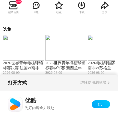
超清画质
评论
收藏
下载
分享
选集
139:23
140:25
2026世界青年橄榄球锦
2026世界青年橄榄球锦
2026橄榄球国家
标赛决赛 法国vs南非
标赛季军赛 新西兰vs英
南非vs苏格兰
2026-08-09
2026-08-09
2026-08-09
格兰
打开方式
继续使用浏览器
Copyright©
2026
优酷 youku.com
版权所有
京ICP备06050721号-1
优酷
打开
为好内容全力以赴