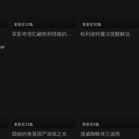
更新至10集
更新至30集
双影奇境忆翩然和情殇的冒险之旅
哈利波特魔法觉醒解说
VIP
更新至15集
更新至9集
隐秘的角落国产游戏之光
漫威蜘蛛侠兰迪熊