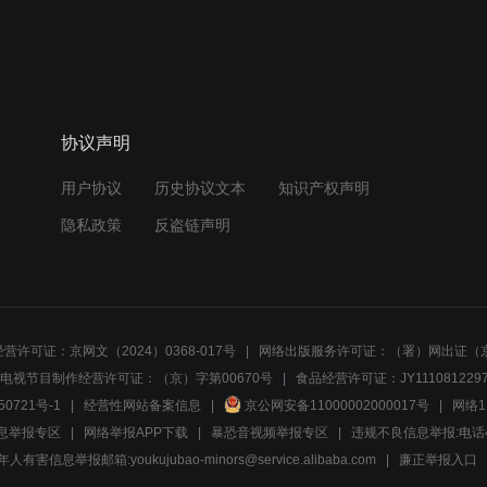
协议声明
用户协议
历史协议文本
知识产权声明
隐私政策
反盗链声明
营许可证：京网文（2024）0368-017号
网络出版服务许可证：（署）网出证（京
电视节目制作经营许可证：（京）字第00670号
食品经营许可证：JY1110812297
50721号-1
经营性网站备案信息
京公网安备11000002000017号
网络1
息举报专区
网络举报APP下载
暴恐音视频举报专区
违规不良信息举报:电话40081
人有害信息举报邮箱:youkujubao-minors@service.alibaba.com
廉正举报入口