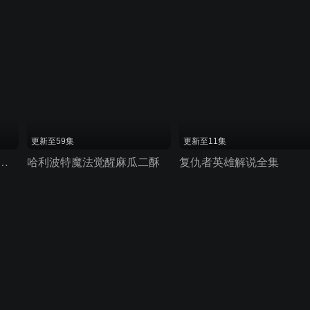
更新至59集
更新至11集
说漫威：超级争霸战 第一季
哈利波特魔法觉醒麻瓜二酥
复仇者英雄解说全集