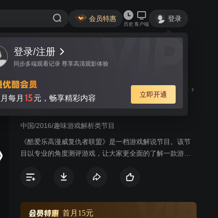
会员特惠
登录
历史
客户端
登录/注册
视频
讨论
146
同步多端观看记录 尊享高清观影体验
酷爱乐高漫威复仇者联盟 第
简介
立即开通
15
月每月
元，畅享精彩内容
一季
中国/2016/趣味游戏解析类节目
《酷爱乐高漫威复仇者联盟》是一档游戏解说节目。该节
目以专业的角度测评游戏，让大家更全面的了解一款游
戏。 游戏玩家们搜罗了时下流行的游戏并且分享游戏攻
略，帮助观众寻找一款适合自己的游戏，也为观众呈现出
一个全新有趣的节目类型。
首月15元