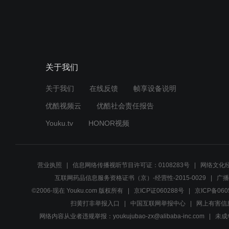
关于我们
关于我们
在线反馈
帧享设备说明
优酷视频云
优酷社会责任报告
Youku.tv
HONOR视频
营业执照
信息网络传播视听节目许可证：0108283号
网络文化经
互联网药品信息服务资格证书（京）-经营性-2015-0029
广播
©2006-现在 Youku.com 版权所有
京ICP证060288号
京ICP备060
扫黄打非举报入口
中国互联网举报中心
网上有害信
网络内容从业者违规举报：youkujubao-zx@alibaba-inc.com
未成年