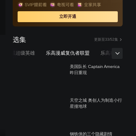
立即开通
选集
更新至33/52集
乐高漫威超级英雄
乐高漫威复仇者联盟
乐高积木
泰
美国队长 Captain America
昨日重现
天空之城 奥创人为制造小行
星撞地球
钢铁侠的三个隐藏剧情