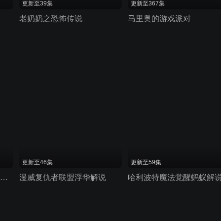
更新至39集
更新至367集
老奶奶之恐怖传说
马里奥的游戏派对
更新至46集
更新至59集
漫威蜘蛛侠 美男子变身超级英雄
漫威复仇者联盟浮华解说
哈利波特魔法觉醒蚂蚁解