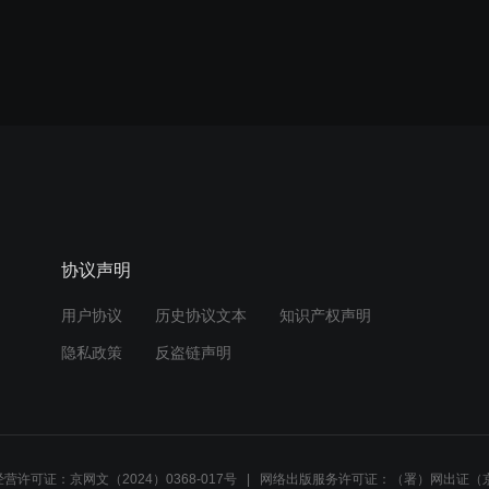
协议声明
用户协议
历史协议文本
知识产权声明
隐私政策
反盗链声明
营许可证：京网文（2024）0368-017号
网络出版服务许可证：（署）网出证（京