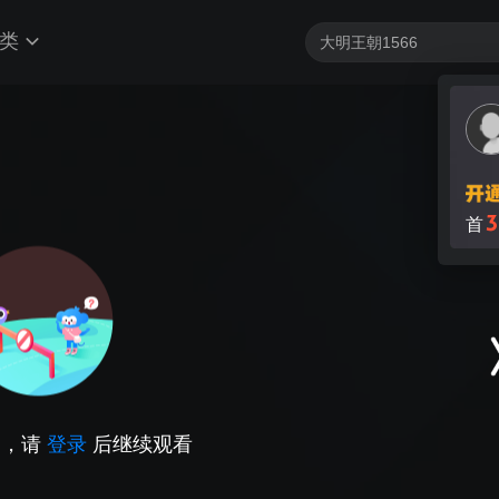
类
3
首
因，请
登录
后继续观看