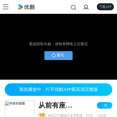
下载APP
数据获取失败，请检查网络之后重试
重试
预览播放中，打开优酷APP看高清完整版
从前有座灵剑山 中文版
+追
.
.
VIP
命运之子修仙不走寻常路
9.0分
12话全