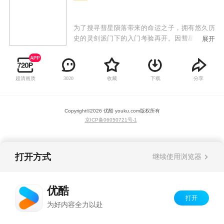
为了搜寻彗星陨落带来的命运之子，拥有悠久历
史的灵剑派门下的入门考验再开。因彗星陨落，
展开
末法大劫而降临的命运之子王陆，怀着千年的超
灵根（空灵魂），参与灵剑派的入门考验，走上
了一条要成为绝世逗逼仙人的不寻常路。
超清画质
收藏
下载
分享
3020
Copyright©
2026
优酷 youku.com
版权所有
京ICP备06050721号-1
打开方式
继续使用浏览器
优酷
打开
为好内容全力以赴