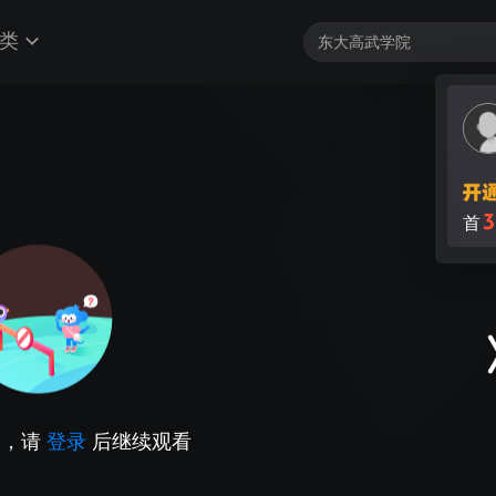
类
3
首
因，请
登录
后继续观看