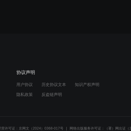
协议声明
用户协议
历史协议文本
知识产权声明
隐私政策
反盗链声明
营许可证：京网文（2024）0368-017号
网络出版服务许可证：（署）网出证（京