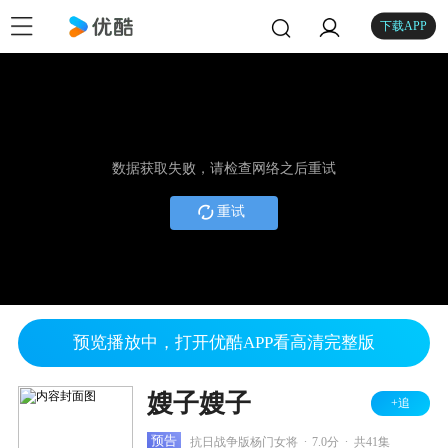
下载APP
数据获取失败，请检查网络之后重试
重试
预览播放中，打开优酷APP看高清完整版
嫂子嫂子
+追
.
.
预告
抗日战争版杨门女将
7.0分
共41集