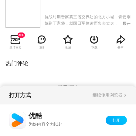
抗战时期晋察冀三省交界处的北方小城，青云刚
嫁到丁家堡，就因日军偷袭而失去丈夫，青云化
展开
悲痛为力量，凭借惊人的毅力和智慧，带领全村
妇女顽强抵抗日军，誓死保卫家园。起初，青云
仅能靠着祖传的拳脚功夫组织女子抗战队被动躲
超清画质
收藏
下载
分享
365
避敌人的迫害，将老百姓陆续转移到安全区。青
云不屈不挠、勇敢无畏的精神，深深打动了驻扎
在当地保护共产党物资站的八路军战士何生亮。
热门评论
在何生亮的引导和帮助下，女子抗战队愈战愈
勇，还积极发动群众秘密开展工人运动，给了日
军致命的打击 。
暂无评论
打开方式
继续使用浏览器
Copyright©
2026
优酷 youku.com
版权所有
优酷
京ICP备06050721号-1
打开
为好内容全力以赴