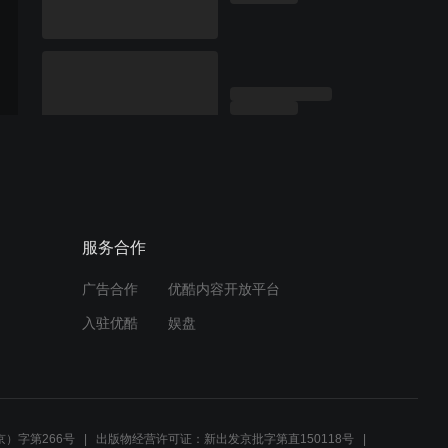
服务合作
广告合作
优酷内容开放平台
入驻优酷
娱盘
）字第266号
出版物经营许可证：新出发京批字第直150118号