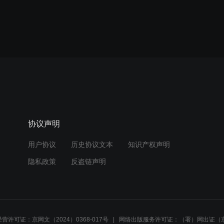
协议声明
用户协议
历史协议文本
知识产权声明
隐私政策
反盗链声明
营许可证：京网文（2024）0368-017号
网络出版服务许可证：（署）网出证（京