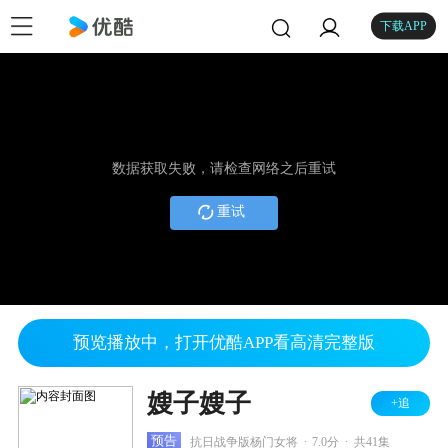
下载APP
数据获取失败，请检查网络之后重试
重试
预览播放中，打开优酷APP看高清完整版
嫂子嫂子
+追
.
.
预告
抗日战争版杨门女将
7.0分
共41集