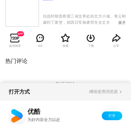
抗战时期晋察冀三省交界处的北方小城，青云刚
嫁到丁家堡，就因日军偷袭而失去丈夫，青云化
展开
悲痛为力量，凭借惊人的毅力和智慧，带领全村
妇女顽强抵抗日军，誓死保卫家园。起初，青云
仅能靠着祖传的拳脚功夫组织女子抗战队被动躲
超清画质
收藏
下载
分享
669
避敌人的迫害，将老百姓陆续转移到安全区。青
云不屈不挠、勇敢无畏的精神，深深打动了驻扎
在当地保护共产党物资站的八路军战士何生亮。
热门评论
在何生亮的引导和帮助下，女子抗战队愈战愈
勇，还积极发动群众秘密开展工人运动，给了日
军致命的打击 。
暂无评论
打开方式
继续使用浏览器
Copyright©
2026
优酷 youku.com
版权所有
优酷
京ICP备06050721号-1
打开
为好内容全力以赴