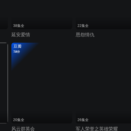
38集全
22集全
延安爱情
恩怨情仇
豆瓣
7.8分
20集全
26集全
风云群英会
军人荣誉之英雄荣耀