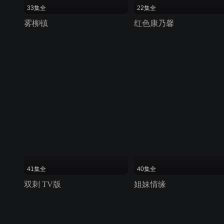
33集全
22集全
雾柳镇
红色康乃馨
41集全
40集全
双刺 TV版
姐妹情缘