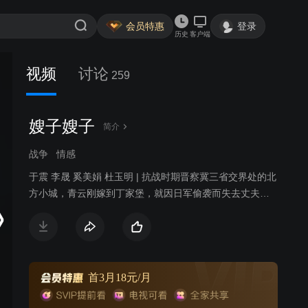
会员特惠
登录
历史
客户端
视频
讨论
259
嫂子嫂子
简介
战争
情感
于震 李晟 奚美娟 杜玉明 | 抗战时期晋察冀三省交界处的北
方小城，青云刚嫁到丁家堡，就因日军偷袭而失去丈夫，
青云化悲痛为力量，凭借惊人的毅力和智慧，带领全村妇
女顽强抵抗日军，誓死保卫家园。起初，青云仅能靠着祖
传的拳脚功夫组织女子抗战队被动躲避敌人的迫害，将老
百姓陆续转移到安全区。青云不屈不挠、勇敢无畏的精
神，深深打动了驻扎在当地保护共产党物资站的八路军战
首3月18元/月
士何生亮。在何生亮的引导和帮助下，女子抗战队愈战愈