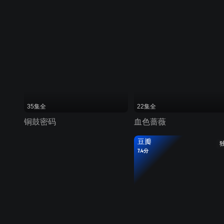
35集全
22集全
铜鼓密码
血色蔷薇
豆瓣
7.4分