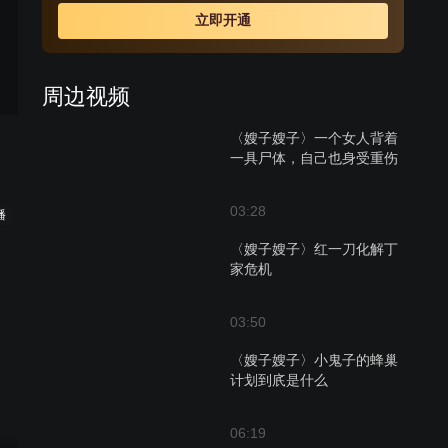
勇，还积极发动群众秘密开展工人运动，给了日军致命的
立即开通
打击 。
周边视频
〈嫂子嫂子〉一个女人背着
一具尸体，自己也身受重伤
03:28
播
〈嫂子嫂子〉红一刀化解丁
家危机
03:50
〈嫂子嫂子〉小鬼子的蜂巢
计划到㡳是什么
06:19