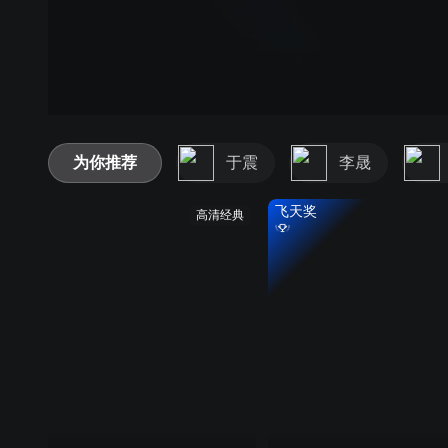
为你推荐
于震
李晟
飞天奖
高清经典