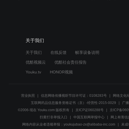
关于我们
关于我们
在线反馈
帧享设备说明
优酷视频云
优酷社会责任报告
Youku.tv
HONOR视频
营业执照
信息网络传播视听节目许可证：0108283号
网络文化经
互联网药品信息服务资格证书（京）-经营性-2015-0029
广播
©2006-现在 Youku.com 版权所有
京ICP证060288号
京ICP备060
扫黄打非举报入口
中国互联网举报中心
网上有害信
网络内容从业者违规举报：youkujubao-zx@alibaba-inc.com
未成年