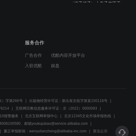
〈嫂子嫂子〉小鬼子布下天
罗地网 ，迎接丁家女将们上
钩
05:56
〈嫂子嫂子〉何拐子护送青
服务合作
云到丁家堡
广告合作
优酷内容开放平台
04:30
入驻优酷
娱盘
〈嫂子嫂子〉红一刀训练丁
家嫂子们
03:19
）字第266号
出版物经营许可证：新出发京批字第直150118号
〈嫂子嫂子〉丁家三嫂竟然
6214
互联网宗教信息服务许可证：京（2022）0000083
和内奸合伙
10报警服务
北京互联网举报中心
北京12345文化市场举报热线
00580、邮箱youkujubao@service.alibaba.com
04:59
廉正举报邮箱：wenyulianzheng@alibaba-inc.com
算法公示