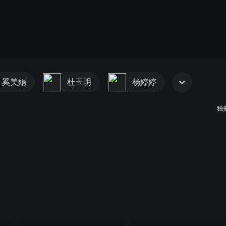
奚美娟
杜玉明
杨婷婷
独