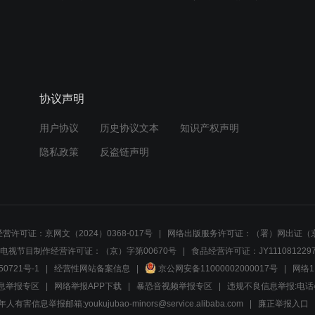
协议声明
用户协议
历史协议文本
知识产权声明
隐私政策
反盗链声明
营许可证：京网文（2024）0368-017号
网络出版服务许可证：（署）网出证（京
电视节目制作经营许可证：（京）字第00670号
食品经营许可证：JY1110812297
50721号-1
经营性网站备案信息
京公网安备11000002000017号
网络1
息举报专区
网络举报APP下载
暴恐音视频举报专区
违规不良信息举报:电话40081
人有害信息举报邮箱:youkujubao-minors@service.alibaba.com
廉正举报入口