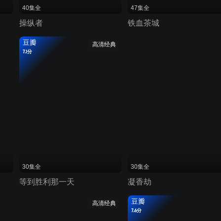
40集全
47集全
操纵者
铁血茶城
豆瓣
高清经典
7.1分
30集全
30集全
等到胜利那一天
凝香劫
豆瓣
高清经典
7.6分