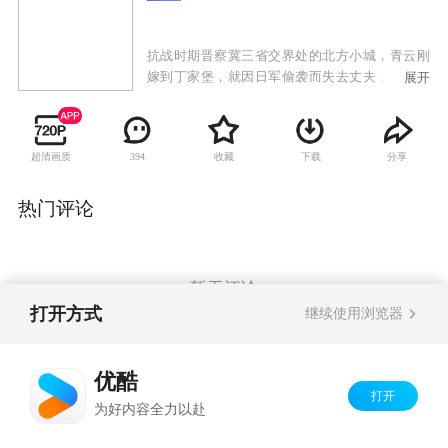
抗战时期晋察冀三省交界处的北方小城，青云刚
嫁到丁家堡，就因日军偷袭而失去丈夫，青云化
展开
悲痛为力量，凭借惊人的毅力和智慧，带领全村
妇女顽强抵抗日军，誓死保卫家园。起初，青云
仅能靠着祖传的拳脚功夫组织女子抗战队被动躲
超清画质
收藏
下载
分享
394
避敌人的迫害，将老百姓陆续转移到安全区。青
云不屈不挠、勇敢无畏的精神，深深打动了驻扎
在当地保护共产党物资站的八路军战士何生亮。
热门评论
在何生亮的引导和帮助下，女子抗战队愈战愈
勇，还积极发动群众秘密开展工人运动，给了日
军致命的打击 。
暂无评论
打开方式
继续使用浏览器
Copyright©
2026
优酷 youku.com
版权所有
优酷
京ICP备06050721号-1
打开
为好内容全力以赴