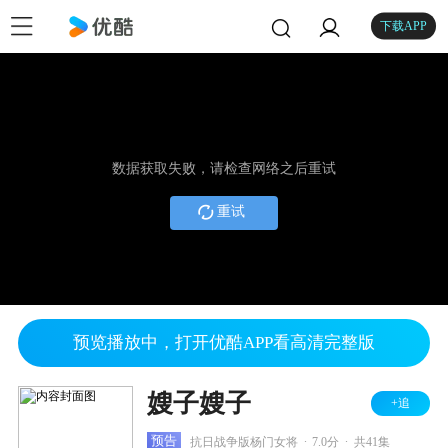
下载APP
数据获取失败，请检查网络之后重试
重试
预览播放中，打开优酷APP看高清完整版
嫂子嫂子
+追
.
.
预告
抗日战争版杨门女将
7.0分
共41集