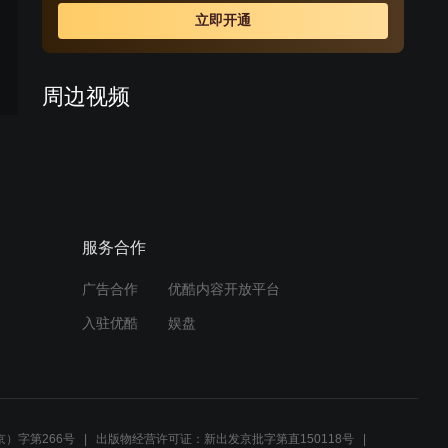
勇，还积极发动群众秘密开展工人运动，给了日军致命的
立即开通
打击 。
周边视频
〈嫂子嫂子〉一个女人背着
一具尸体，自己也身受重伤
03:28
服务合作
〈嫂子嫂子〉红一刀化解丁
家危机
广告合作
优酷内容开放平台
03:50
入驻优酷
娱盘
〈嫂子嫂子〉小鬼子的蜂巢
计划到㡳是什么
06:19
）字第266号
出版物经营许可证：新出发京批字第直150118号