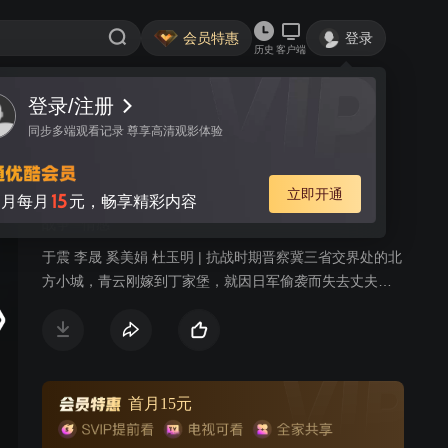
会员特惠
登录
历史
客户端
视频
讨论
315
嫂子嫂子
简介
战争
情感
于震 李晟 奚美娟 杜玉明 | 抗战时期晋察冀三省交界处的北
方小城，青云刚嫁到丁家堡，就因日军偷袭而失去丈夫，
青云化悲痛为力量，凭借惊人的毅力和智慧，带领全村妇
女顽强抵抗日军，誓死保卫家园。起初，青云仅能靠着祖
传的拳脚功夫组织女子抗战队被动躲避敌人的迫害，将老
百姓陆续转移到安全区。青云不屈不挠、勇敢无畏的精
神，深深打动了驻扎在当地保护共产党物资站的八路军战
首月15元
士何生亮。在何生亮的引导和帮助下，女子抗战队愈战愈