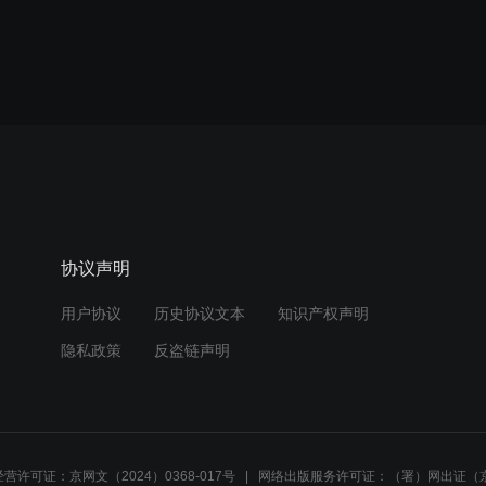
协议声明
用户协议
历史协议文本
知识产权声明
隐私政策
反盗链声明
营许可证：京网文（2024）0368-017号
网络出版服务许可证：（署）网出证（京