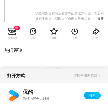
抗战时期晋察冀三省交界处的北方小城，青云刚
嫁到丁家堡，就因日军偷袭而失去丈夫，青云化
展开
悲痛为力量，凭借惊人的毅力和智慧，带领全村
妇女顽强抵抗日军，誓死保卫家园。起初，青云
仅能靠着祖传的拳脚功夫组织女子抗战队被动躲
超清画质
收藏
下载
分享
336
避敌人的迫害，将老百姓陆续转移到安全区。青
云不屈不挠、勇敢无畏的精神，深深打动了驻扎
在当地保护共产党物资站的八路军战士何生亮。
热门评论
在何生亮的引导和帮助下，女子抗战队愈战愈
勇，还积极发动群众秘密开展工人运动，给了日
军致命的打击 。
暂无评论
打开方式
继续使用浏览器
Copyright©
2026
优酷 youku.com
版权所有
优酷
京ICP备06050721号-1
打开
为好内容全力以赴