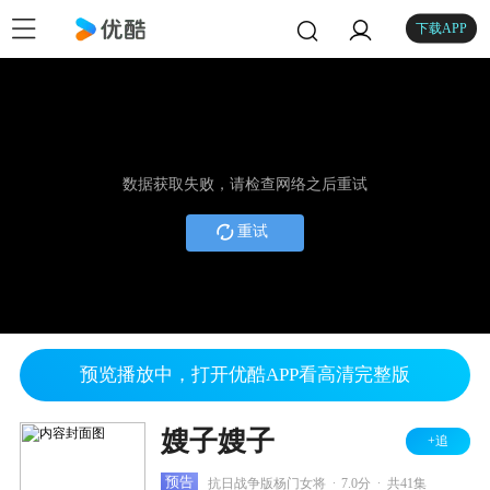
下载APP
数据获取失败，请检查网络之后重试
重试
预览播放中，打开优酷APP看高清完整版
嫂子嫂子
+追
.
.
预告
抗日战争版杨门女将
7.0分
共41集