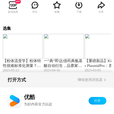
超清画质
评论
收藏
下载
分享
选集
02:51
02:07
【粉体流变学】粉体特
一“典”即达|借药典氨基
【重磅新品】KingF
性很难标准化测量？赛
酸自动衍生，品赛家液
r PlasmidPro
2025-05-23
2025-04-16
2025-03-05
默飞有新招
相智能化流程
从此一键搞定！
打开方式
继续使用浏览器
Copyright©
2026
优酷 youku.com
版权所有
京ICP备06050721号-1
优酷
打开
为好内容全力以赴