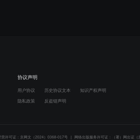
协议声明
用户协议
历史协议文本
知识产权声明
隐私政策
反盗链声明
营许可证：京网文（2024）0368-017号
网络出版服务许可证：（署）网出证（京