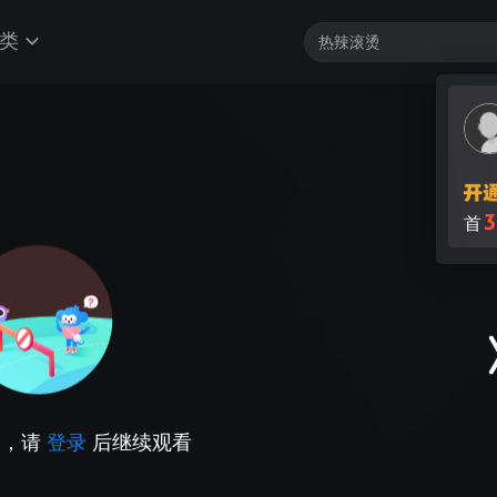
类
3
首
因，请
登录
后继续观看