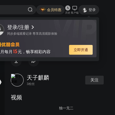
会员特惠
登录
历史
客户端
登录/注册
视频
讨论
同步多端观看记录 尊享高清观影体验
开心宝贝
立即开通
15
月每月
元，畅享精彩内容
天子麒麟
关注
3粉丝
视频
独一无二