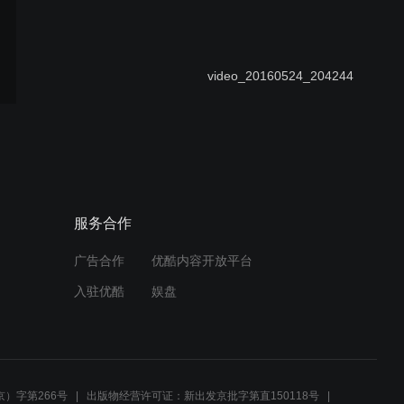
video_20160524_204244
咚巴拉
服务合作
广告合作
优酷内容开放平台
我的梦想
入驻优酷
娱盘
道德底线
）字第266号
出版物经营许可证：新出发京批字第直150118号