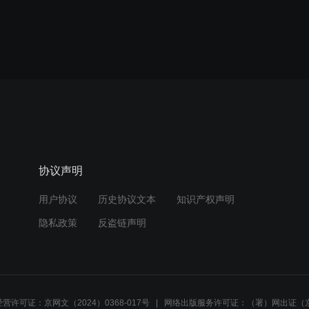
协议声明
用户协议
历史协议文本
知识产权声明
隐私政策
反盗链声明
营许可证：京网文（2024）0368-017号
网络出版服务许可证：（署）网出证（京