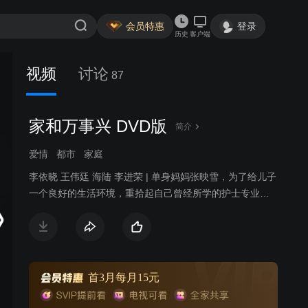
会员特惠
登录
历史
客户端
视频
讨论
87
家和万事兴 DVD版
简介
爱情
都市
家庭
李依晓 王伟廷 海陆 李进荣 | 单身妈妈张映雪，为了给儿子
一个良好的生活环境，重拾起自己曾经所学的护士专业，
在医院找了一份工作。在一次机缘巧合下，映雪救了院长
之子刘嘉诚，并对其悉心照顾。在映雪妹妹晓君与嘉诚弟
弟嘉佑的婚礼上，映雪的前婆婆为要回孙子，大闹婚礼，
导致嘉诚之母甄珠对映雪一家产生不满，此事之后更是对
映雪和晓君处处刁难。映雪因忙于工作使得儿子意外受
首3月每月15元
伤，失去了抚养权。嘉诚了解了映雪的事情后细心陪伴，