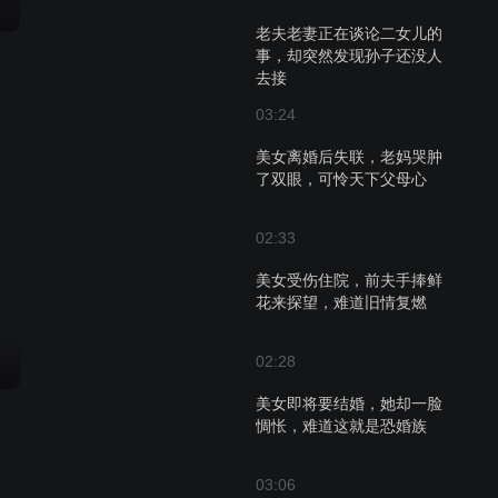
老夫老妻正在谈论二女儿的
事，却突然发现孙子还没人
去接
03:24
美女离婚后失联，老妈哭肿
了双眼，可怜天下父母心
02:33
美女受伤住院，前夫手捧鲜
花来探望，难道旧情复燃
02:28
美女即将要结婚，她却一脸
惆怅，难道这就是恐婚族
03:06