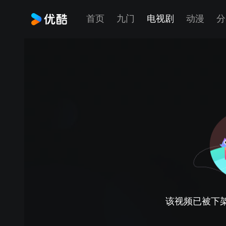
首页
九门
电视剧
动漫
分
该视频已被下