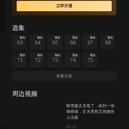
两人情意更深。不料刘家突遭横祸，嘉诚之父心力交瘁。
立即开通
映雪感受到了嘉诚的赤诚之心，决定站在嘉诚身边，帮助
刘家度过危机，嘉佑与晓君更是在经历风风雨雨后，真正
感受到彼此的爱，重新走到一起。四个年轻人，用他们的
选集
善良和勇敢，证明了那句老话——“家和万事兴”！
预告
预告
预告
预告
预告
预告
63
64
65
66
67
68
预告
预告
预告
预告
预告
71
72
73
74
75
查看全部
周边视频
映雪被丈夫甩了，收到一张
律师函，丈夫竟然又把她告
上法庭
06:35