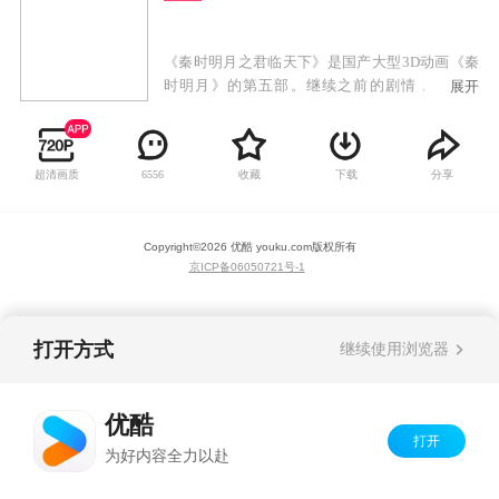
《秦时明月之君临天下》是国产大型3D动画《秦
时明月》的第五部。继续之前的剧情，第五部
展开
中，将会讲述蒙恬出击匈奴、秦皇东巡、焚书坑
儒、蜃楼东渡……等一系列历史故事。
超清画质
收藏
下载
分享
6556
Copyright©
2026
优酷 youku.com
版权所有
京ICP备06050721号-1
打开方式
继续使用浏览器
优酷
打开
为好内容全力以赴