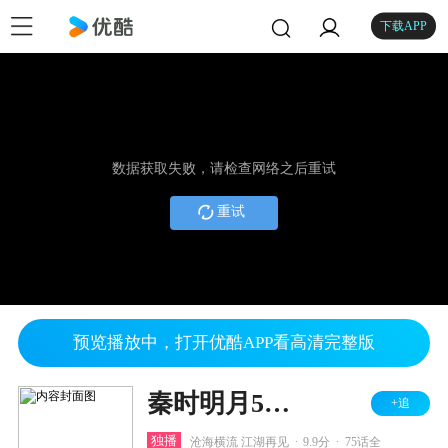
下载APP
数据获取失败，请检查网络之后重试
重试
预览播放中，打开优酷APP看高清完整版
秦时明月5君临天下
+追
.
.
独播
沧海横流 江湖再见
9.9分
75话全