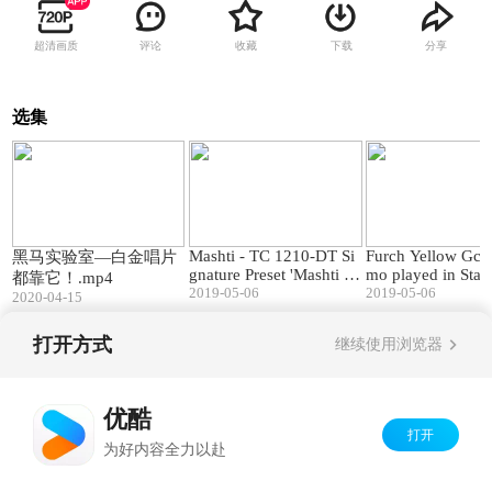
超清画质
评论
收藏
下载
分享
选集
04:54
04:05
Mashti - TC 1210-DT Si
Furch Yellow Gc-
黑马实验室—白金唱片
gnature Preset 'Mashti A
mo played in Sta
都靠它！.mp4
cou
2019-05-06
_Full-
2019-05-06
2020-04-15
打开方式
继续使用浏览器
Copyright©
2026
优酷 youku.com
版权所有
京ICP备06050721号-1
优酷
打开
为好内容全力以赴