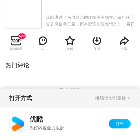
该剧讲述了来自台北的IT精英英铭在北京担任广
告公司创意总监，原本应该前程似锦的他却不曾
展开
想到自己苦熬多年，辛苦积攒的六十万会因一时
大意被上司欺诈卷走，美满生活就此彻底被打
乱。俗话说祸不单行，对女友宫小葵的任何要求
超清画质
收藏
下载
分享
52
都百依百顺的他，不仅遇上了个油盐不进的老丈
人，还与女友的感情遭受考验，又半路突然冒出
个前女友的女儿让他"喜当爹"，还是个身患重病
热门评论
的"女儿"，一时之间英铭都觉得自己的头有两个大
了。于是面对生活的窘境，既为了事业的发展，
也为了圆宫小葵浪漫婚礼的梦想和治好"女儿"的
病，烦恼与茫然之中的他只好走上了背着宫小葵
暂无评论
和岳父偷偷存"私房钱"的道路。
打开方式
继续使用浏览器
Copyright©
2026
优酷 youku.com
版权所有
优酷
京ICP备06050721号-1
打开
为好内容全力以赴