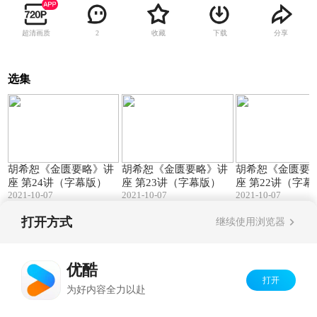
超清画质
收藏
下载
分享
2
选集
78:31
42:06
胡希恕《金匮要略》讲
胡希恕《金匮要略》讲
胡希恕《金匮要
座 第24讲（字幕版）
座 第23讲（字幕版）
座 第22讲（字幕
2021-10-07
2021-10-07
2021-10-07
打开方式
继续使用浏览器
Copyright©
2026
优酷 youku.com
版权所有
京ICP备06050721号-1
优酷
打开
为好内容全力以赴