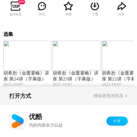
超清画质
评论
收藏
下载
分享
选集
78:31
42:06
胡希恕《金匮要略》讲
胡希恕《金匮要略》讲
胡希恕《金匮要
座 第24讲（字幕版）
座 第23讲（字幕版）
座 第22讲（字幕
2021-10-07
2021-10-07
2021-10-07
打开方式
继续使用浏览器
Copyright©
2026
优酷 youku.com
版权所有
京ICP备06050721号-1
优酷
打开
为好内容全力以赴