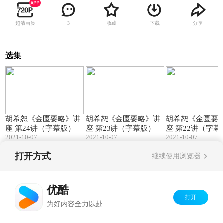
超清画质
收藏
下载
分享
3
选集
78:31
42:06
胡希恕《金匮要略》讲
胡希恕《金匮要略》讲
胡希恕《金匮要
座 第24讲（字幕版）
座 第23讲（字幕版）
座 第22讲（字幕
2021-10-07
2021-10-07
2021-10-07
打开方式
继续使用浏览器
Copyright©
2026
优酷 youku.com
版权所有
京ICP备06050721号-1
优酷
打开
为好内容全力以赴