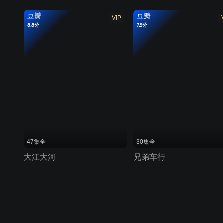
豆瓣
豆瓣
VIP
8.8分
7.5分
47集全
30集全
大江大河
兄弟车行