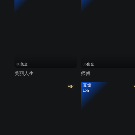
30集全
35集全
美丽人生
师傅
豆瓣
VIP
7.0分