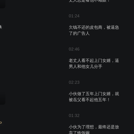
丈人总是看他不顺眼！
01:24
典
欠钱不还的皮包商，被逼急
了的广告人
02:46
老丈人看不起上门女婿，逼
男人和他女儿分手
02:23
小伙做了五年上门女婿，就
被岳父看不起他五年！
01:32
P
小伙为了理想，最终还是放
弃了铁饭碗