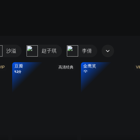
沙溢
赵子琪
李倩
豆瓣
金鹰奖
VIP
高清经典
VI
9.2分