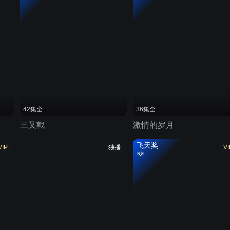
42集全
36集全
三叉戟
激情的岁月
飞天奖
VIP
独播
VI