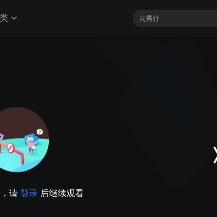
类
因，请
登录
后继续观看