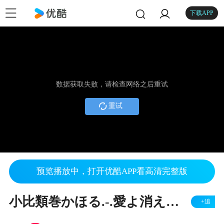
下载APP
数据获取失败，请检查网络之后重试
重试
预览播放中，打开优酷APP看高清完整版
小比類巻かほる.-.愛よ消えないで.youtube
+追