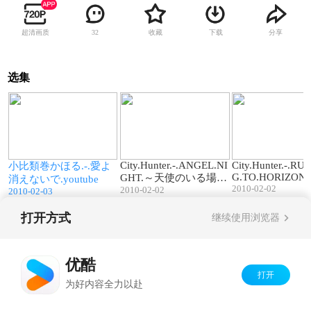
超清画质
收藏
下载
分享
32
选集
3
02:52
01:29
City.Hunter.-.ANGEL.NI
City.Hunter.-.R
小比類巻かほる.-.愛よ
G.TO.HORIZON
GHT.～天使のいる場所
消えないで.youtube
2010-02-02
2010-02-02
～
2010-02-03
打开方式
继续使用浏览器
Copyright©
2026
优酷 youku.com
版权所有
京ICP备06050721号-1
优酷
打开
为好内容全力以赴