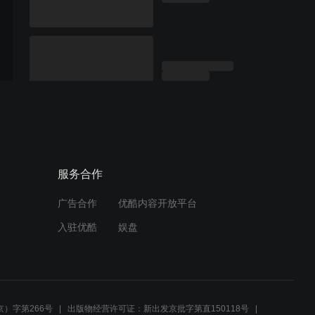
服务合作
广告合作
优酷内容开放平台
入驻优酷
娱盘
）字第266号
出版物经营许可证：新出发京批字第直150118号