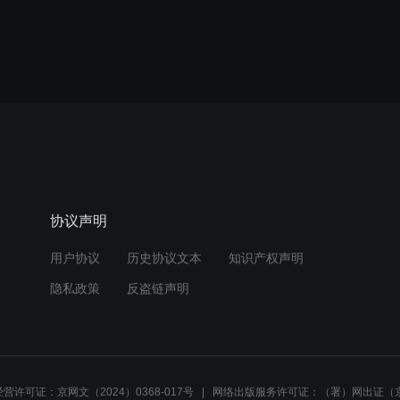
协议声明
用户协议
历史协议文本
知识产权声明
隐私政策
反盗链声明
营许可证：京网文（2024）0368-017号
网络出版服务许可证：（署）网出证（京