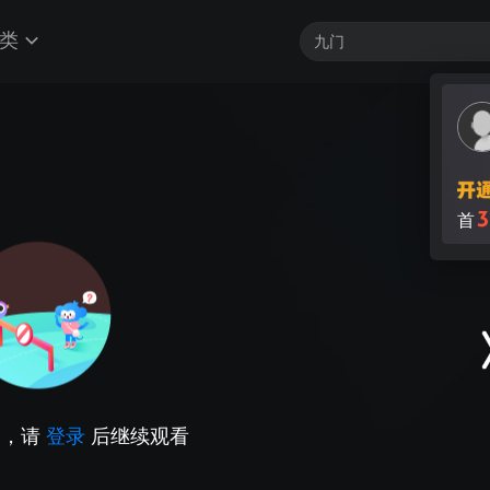
类
3
首
因，请
登录
后继续观看