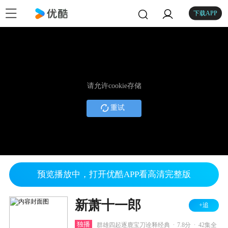
下载APP
请允许cookie存储
重试
预览播放中，打开优酷APP看高清完整版
新萧十一郎
+追
.
.
独播
群雄四起逐鹿宝刀诠释经典
7.8分
42集全