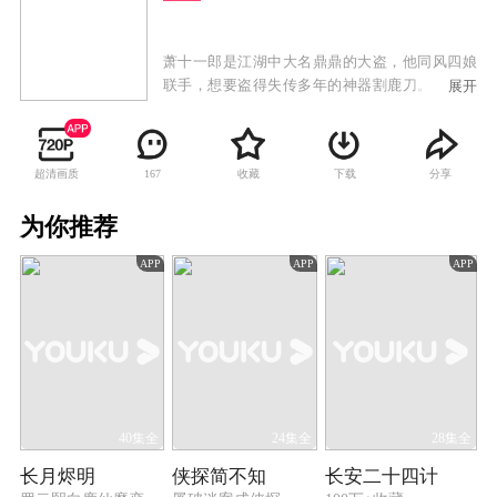
萧十一郎是江湖中大名鼎鼎的大盗，他同风四娘
联手，想要盗得失传多年的神器割鹿刀。沈璧君
展开
是武林盟主沈飞云的女儿，她即将和连城璧订
婚，而沈璧君的嫁妆正是这割鹿刀。曾经，年幼
的萧十一郎和沈璧君之间有着一段两小无猜的美
超清画质
收藏
下载
分享
167
好时光，如今两人重逢，命运的齿轮就此转动。
割鹿刀的存在令沈璧君三番五次陷入危险之中，
为你推荐
幸得萧十一郎出手相救，才得以屡次脱险，在此
过程中，萧十一郎和沈璧君之间产生了真挚的感
APP
APP
APP
情，令铁血冷酷的连城璧怀恨在心，在沈飞云的
怂恿之下，他决定除掉萧十一郎。与此同时，魔
域宗主逍遥侯亦蓄势待发，企图在江湖之中掀起
一场腥风血雨。
40集全
24集全
28集全
长月烬明
侠探简不知
长安二十四计