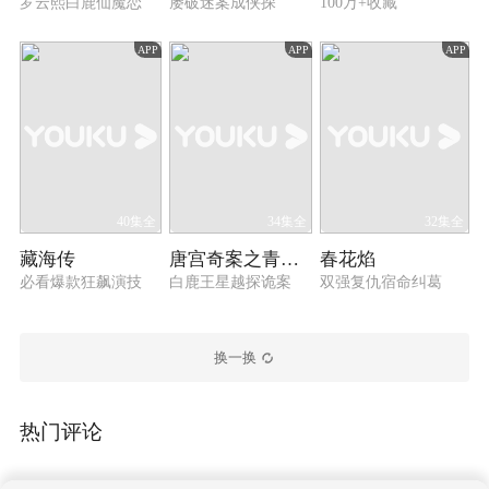
罗云熙白鹿仙魔恋
屡破迷案成侠探
100万+收藏
APP
APP
APP
40集全
34集全
32集全
藏海传
唐宫奇案之青雾风鸣
春花焰
必看爆款狂飙演技
白鹿王星越探诡案
双强复仇宿命纠葛
换一换
热门评论