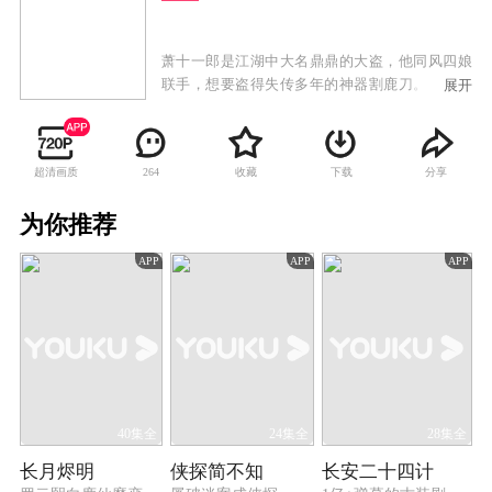
萧十一郎是江湖中大名鼎鼎的大盗，他同风四娘
联手，想要盗得失传多年的神器割鹿刀。沈璧君
展开
是武林盟主沈飞云的女儿，她即将和连城璧订
婚，而沈璧君的嫁妆正是这割鹿刀。曾经，年幼
的萧十一郎和沈璧君之间有着一段两小无猜的美
超清画质
收藏
下载
分享
264
好时光，如今两人重逢，命运的齿轮就此转动。
割鹿刀的存在令沈璧君三番五次陷入危险之中，
为你推荐
幸得萧十一郎出手相救，才得以屡次脱险，在此
过程中，萧十一郎和沈璧君之间产生了真挚的感
APP
APP
APP
情，令铁血冷酷的连城璧怀恨在心，在沈飞云的
怂恿之下，他决定除掉萧十一郎。与此同时，魔
域宗主逍遥侯亦蓄势待发，企图在江湖之中掀起
一场腥风血雨。
40集全
24集全
28集全
长月烬明
侠探简不知
长安二十四计