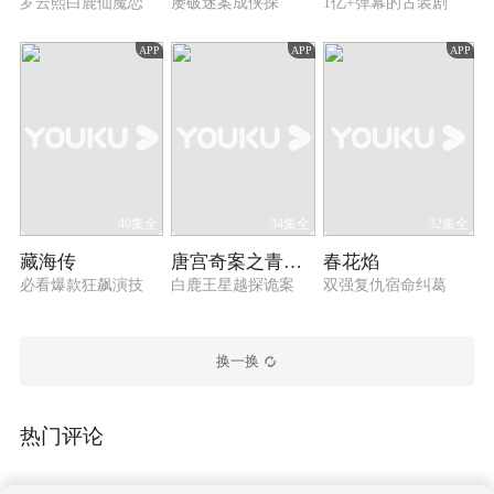
罗云熙白鹿仙魔恋
屡破迷案成侠探
1亿+弹幕的古装剧
APP
APP
APP
40集全
34集全
32集全
藏海传
唐宫奇案之青雾风鸣
春花焰
必看爆款狂飙演技
白鹿王星越探诡案
双强复仇宿命纠葛
换一换
热门评论