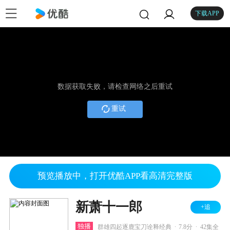
下载APP
数据获取失败，请检查网络之后重试
重试
预览播放中，打开优酷APP看高清完整版
新萧十一郎
+追
.
.
独播
群雄四起逐鹿宝刀诠释经典
7.8分
42集全