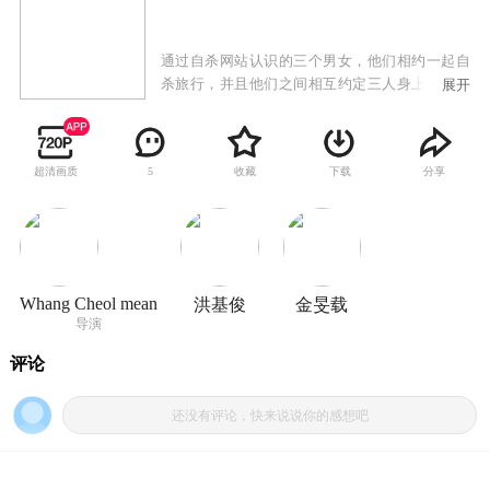
通过自杀网站认识的三个男女，他们相约一起自
杀旅行，并且他们之间相互约定三人身上所有的
展开
钱财共享，直到花光全部的金钱，他们才能结束
这趟旅行，同时结束他们的人生之旅。和游戏一
般，他们有着自己的规则。第一，三个人的旅行
超清画质
收藏
下载
分享
5
经费轮流使用，拿出经费的人可以决定旅行的地
点；第二，除了基本信息，他们互不干涉，不过
问对方的私隐；第三，建立网站的人，就是其中
的唯一一位女性，她制定了计划，因此她是这支
队伍的队长。就这样，自杀旅行开始了，他们最
终能实现计划吗？
Whang Cheol mean
洪基俊
金旻载
导演