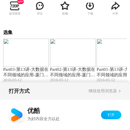
超清画质
评论
收藏
下载
分享
选集
25:08
24:09
Part03-第13讲-大数据在
Part02-第13讲-大数据在
Part01-第13讲
不同领域的应用-厦门大
不同领域的应用-厦门大
不同领域的应用-
2016-05-12
2016-05-12
2016-05-12
学林子雨主讲-大数据技
学林子雨主讲-大数据技
学林子雨主讲-大
术原理与应用
术原理与应用
术原理与应用
打开方式
继续使用浏览器
Copyright©
2026
优酷 youku.com
版权所有
京ICP备06050721号-1
优酷
打开
为好内容全力以赴