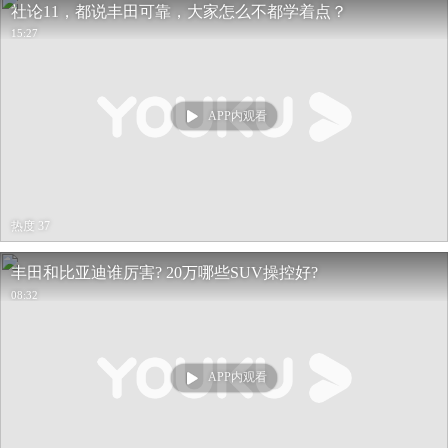
社论11，都说丰田可靠，大家怎么不都学着点？
15:27
APP内观看
热度 37
丰田和比亚迪谁厉害? 20万哪些SUV操控好?
08:32
APP内观看