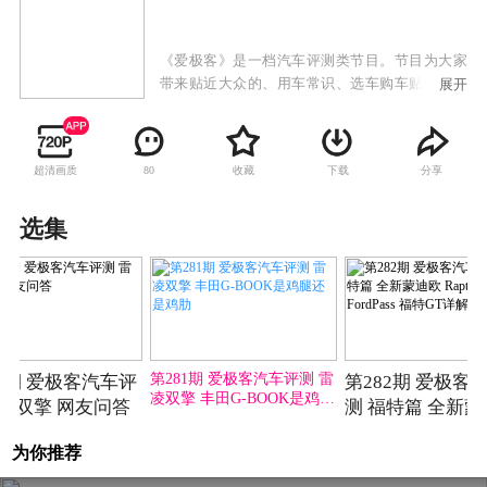
《爱极客》是一档汽车评测类节目。节目为大家
带来贴近大众的、用车常识、选车购车贴示、汽
展开
车用品横评等精彩视频内容。
超清画质
收藏
下载
分享
80
选集
第280期
第281期
第281期 爱极客汽车评测 雷
80期 爱极客汽车评
第282期 爱极客
凌双擎 丰田G-BOOK是鸡腿
雷凌双擎 网友问答
测 福特篇 全新
还是鸡肋
Raptor FordPass
为你推荐
GT详解