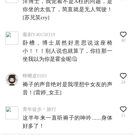
洋博士，我觉着不是A柱的问题，是
你坐的太低了，简直就是无人驾驶！
[苏兄笑cry]
毒刺Y40158319
40
卧槽，博士居然好意思说这座椅
小！！！别人说也就算了，你往那一
坐我以为你是霍金呢🤔
蟑螂皮0103
24
褥子的声音绝对是我理想中女友的声
音！[雷婷_女王]
青年徒步丶旅行
15
这半年来一直听褥子的呻吟......身体
好多了！