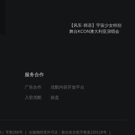
【风车·韩语】宇宙少女特别
舞台KCON澳大利亚演唱会
现场版
【风车·韩语】AOA性感回归
《Good Luck》完整版MV公
开
服务合作
广告合作
优酷内容开放平台
【风车·韩语】AOA性感回归
入驻优酷
娱盘
《Good Luck》首秀
Showcase现场版
听不懂
）字第266号
出版物经营许可证：新出发京批字第直150118号