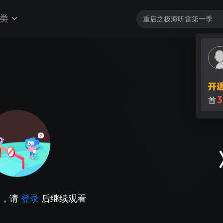
类
3
首
因，请
登录
后继续观看