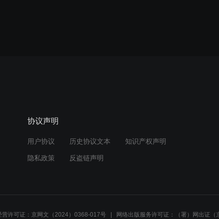
协议声明
用户协议
历史协议文本
知识产权声明
隐私政策
反盗链声明
营许可证：京网文（2024）0368-017号
网络出版服务许可证：（署）网出证（京