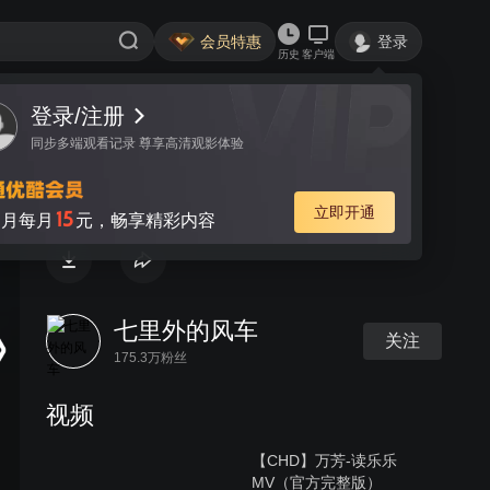
会员特惠
登录
历史
客户端
登录/注册
视频
讨论
同步多端观看记录 尊享高清观影体验
上上下下
立即开通
15
月每月
元，畅享精彩内容
七里外的风车
关注
175.3万粉丝
视频
【CHD】万芳-读乐乐
MV（官方完整版）