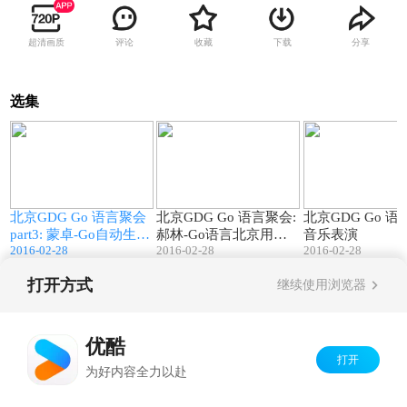
超清画质
评论
收藏
下载
分享
选集
8
36:12
30:27
北京GDG Go 语言聚会
北京GDG Go 语言聚会:
北京GDG Go 语
o
part3: 蒙卓-Go自动生成
郝林-Go语言北京用户
音乐表演
2016-02-28
2016-02-28
2016-02-28
SDK实践
组简介
打开方式
继续使用浏览器
Copyright©
2026
优酷 youku.com
版权所有
京ICP备06050721号-1
优酷
打开
为好内容全力以赴