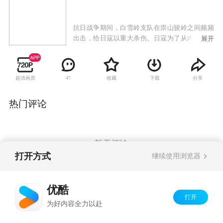
抗日战争期间，白雪岭支队在崇山骏岭之间频频
出击，给日寇以重大杀伤。日寇为了从内部瓦解
展开
白雪岭支队，特意派遣了一支以著名女间谍中田
秀美为队长的日本特工队。他们通过打入我军内
部、收买叛徒等手段频频出手，给白雪岭支队造
超清画质
收藏
下载
分享
47
成了巨大损失。后来，党中央从延安红色特工训
练班派驻白雪岭支队的全能型反间谍的女特工，
代号夜来香。夜来香机智过人，干出了许多令日
热门评论
军惊魂丧胆的壮举。最后，夜来香和中田秀美终
于在一次重大的侦察与反侦察的间谍战中狭路相
逢，夜来香发现中田秀美竟然是自己的双胞胎妹
妹。此时，中田秀美已服毒自尽，死了在夜来香
暂无评论
面前，两个亲姐妹在无形的战线上你死我活地拼
打开方式
继续使用浏览器
杀数截，相认时却是永别。
Copyright©
2026
优酷 youku.com
版权所有
优酷
京ICP备06050721号-1
打开
为好内容全力以赴