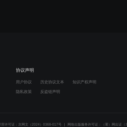
协议声明
用户协议
历史协议文本
知识产权声明
隐私政策
反盗链声明
营许可证：京网文（2024）0368-017号
网络出版服务许可证：（署）网出证（京