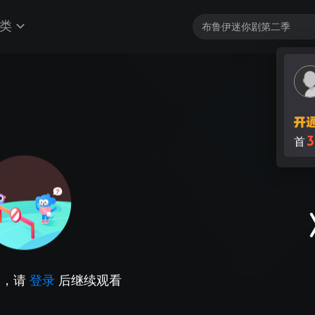
类
3
首
因，请
登录
后继续观看