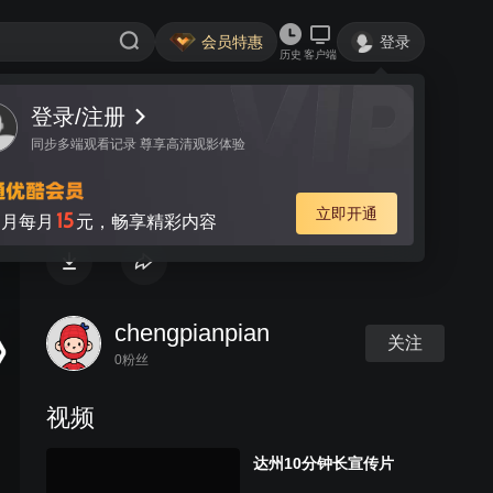
会员特惠
登录
历史
客户端
登录/注册
视频
讨论
同步多端观看记录 尊享高清观影体验
达州10分钟长宣传片
立即开通
15
月每月
元，畅享精彩内容
chengpianpian
关注
0粉丝
视频
达州10分钟长宣传片