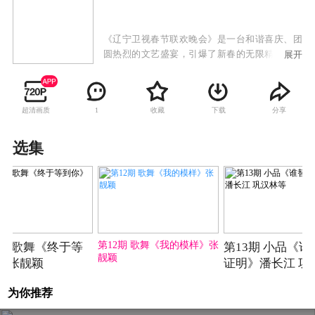
《辽宁卫视春节联欢晚会》是一台和谐喜庆、团
圆热烈的文艺盛宴，引爆了新春的无限精彩。艺
展开
术家们通过辽视春晚这个和谐欢乐的盛世舞台，
把春节的祝福送到了千家万户。“腊月二十九看辽
视春晚，大年三十儿看央视春晚”，已成为全国许
超清画质
收藏
下载
分享
1
多观众根深蒂固的收视习惯。
选集
第11期
第12期
第12期 歌舞《我的模样》张
1期 歌舞《终于等
第13期 小品《谁
靓颖
》张靓颖
证明》潘长江 巩
等
为你推荐