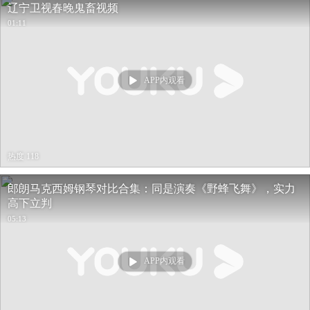
辽宁卫视春晚鬼畜视频
01:11
APP内观看
热度 118
郎朗马克西姆钢琴对比合集：同是演奏《野蜂飞舞》，实力
高下立判
05:13
APP内观看