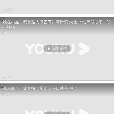
热度 58
我在小品《我是路人甲乙丙》蒋诗萌 大壮 卜钰等截取了一段
小视频
00:10
APP内观看
热度 58
高晓攀台上爆笑扮演厨师，开口就是包袱
04:10