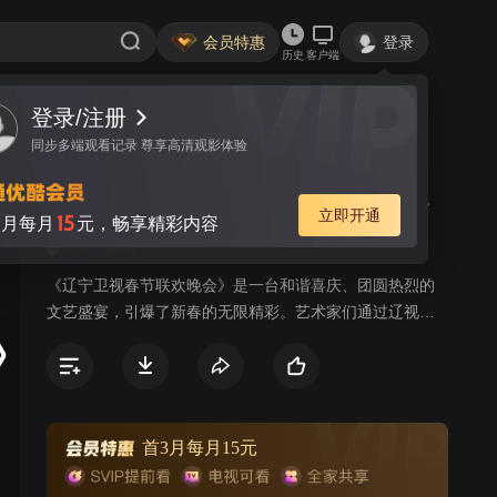
会员特惠
登录
历史
客户端
登录/注册
视频
讨论
305
同步多端观看记录 尊享高清观影体验
辽宁卫视春节联欢晚会 2016
简介
立即开通
15
月每月
元，畅享精彩内容
414
春晚
《辽宁卫视春节联欢晚会》是一台和谐喜庆、团圆热烈的
文艺盛宴，引爆了新春的无限精彩。艺术家们通过辽视春
晚这个和谐欢乐的盛世舞台，把春节的祝福送到了千家万
户。“腊月二十九看辽视春晚，大年三十儿看央视春晚”，已
成为全国许多观众根深蒂固的收视习惯。
首3月每月15元