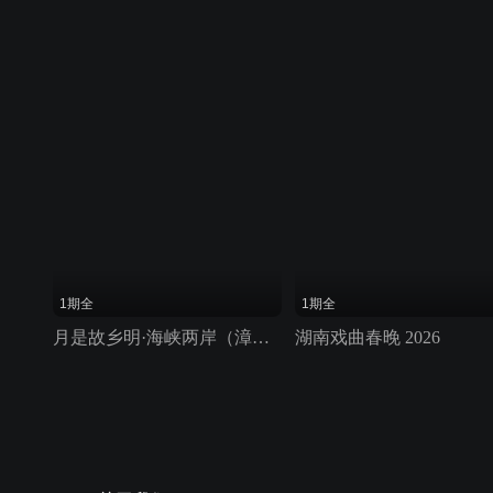
1期全
1期全
月是故乡明·海峡两岸（漳州）中秋晚会 2025
湖南戏曲春晚 2026