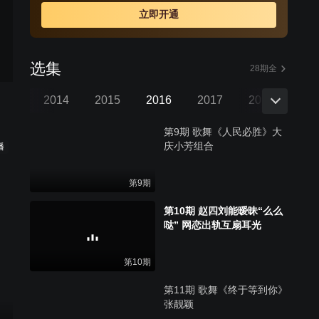
立即开通
选集
28期全
013
2014
2015
2016
2017
2018
201
第9期 歌舞《人民必胜》大
庆小芳组合
播
第9期
第10期 赵四刘能暧昧“么么
哒” 网恋出轨互扇耳光
第10期
第11期 歌舞《终于等到你》
张靓颖