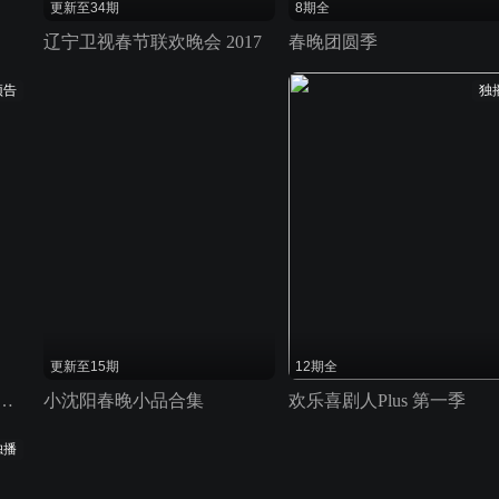
更新至34期
8期全
辽宁卫视春节联欢晚会 2017
春晚团圆季
预告
独
更新至15期
12期全
视总台春节联欢晚会 2020
小沈阳春晚小品合集
欢乐喜剧人Plus 第一季
独播