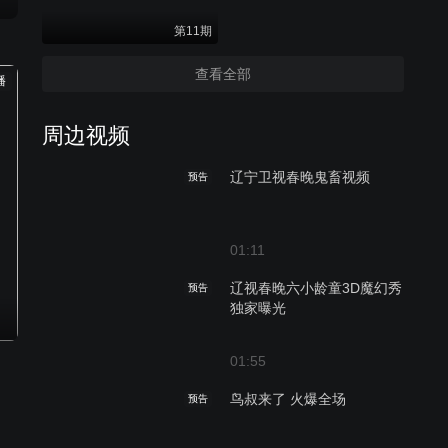
第11期
查看全部
播
周边视频
辽宁卫视春晚鬼畜视频
预告
01:11
辽视春晚六小龄童3D魔幻秀
预告
独家曝光
01:55
鸟叔来了 火爆全场
预告