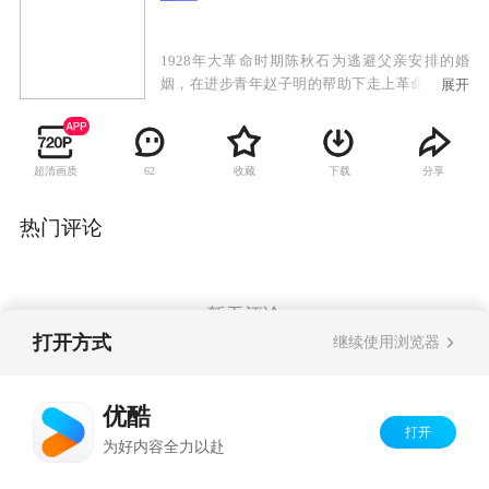
1928年大革命时期陈秋石为逃避父亲安排的婚
姻，在进步青年赵子明的帮助下走上革命道路，
展开
被派往黄埔分校学习军事。瘦弱的他却颇具战略
天赋，在恩师栽培下成长为将才。因信仰不同最
终与恩师分道扬镳。抗日战争爆发，他带领部队
超清画质
收藏
下载
分享
62
以少胜多，屡立奇功。但擅自改变战术，违抗上
级命令，使他数次遭贬，几起几落。十七年未回
家，从未谋面的儿子陈三川成为其队伍中一名英
热门评论
勇战士，因恨父亲当年对母亲的绝情而拒绝相
认。陈秋石满怀愧疚，默默悉心培养、调教着儿
子。陈三川对父亲的态度渐渐有了改观。解放战
争爆发，陈秋石因掩护战士被炮弹击中。病床
暂无评论
前，父子二人终于相认。其后两人联手在战场上
打开方式
继续使用浏览器
谱写出一部感人的战场传奇。
Copyright©
2026
优酷 youku.com
版权所有
优酷
京ICP备06050721号-1
打开
为好内容全力以赴