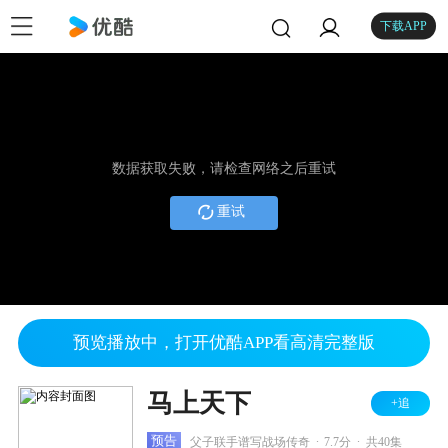
下载APP
数据获取失败，请检查网络之后重试
重试
预览播放中，打开优酷APP看高清完整版
马上天下
+追
.
.
预告
父子联手谱写战场传奇
7.7分
共40集