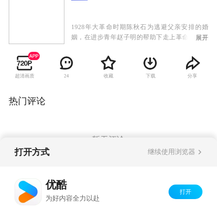
1928年大革命时期陈秋石为逃避父亲安排的婚
姻，在进步青年赵子明的帮助下走上革命道路，
展开
被派往黄埔分校学习军事。瘦弱的他却颇具战略
天赋，在恩师栽培下成长为将才。因信仰不同最
终与恩师分道扬镳。抗日战争爆发，他带领部队
超清画质
收藏
下载
分享
24
以少胜多，屡立奇功。但擅自改变战术，违抗上
级命令，使他数次遭贬，几起几落。十七年未回
家，从未谋面的儿子陈三川成为其队伍中一名英
热门评论
勇战士，因恨父亲当年对母亲的绝情而拒绝相
认。陈秋石满怀愧疚，默默悉心培养、调教着儿
子。陈三川对父亲的态度渐渐有了改观。解放战
争爆发，陈秋石因掩护战士被炮弹击中。病床
暂无评论
前，父子二人终于相认。其后两人联手在战场上
打开方式
继续使用浏览器
谱写出一部感人的战场传奇。
Copyright©
2026
优酷 youku.com
版权所有
优酷
京ICP备06050721号-1
打开
为好内容全力以赴