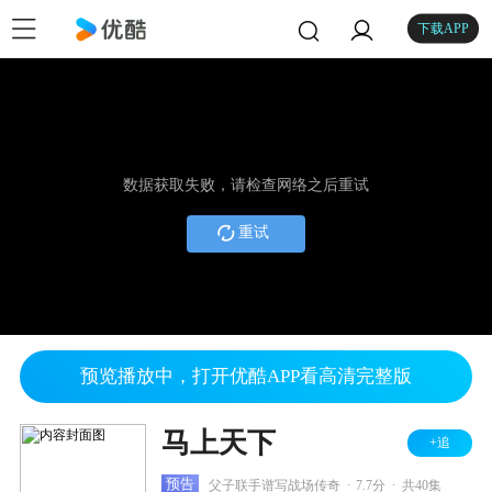
下载APP
数据获取失败，请检查网络之后重试
重试
预览播放中，打开优酷APP看高清完整版
马上天下
+追
.
.
预告
父子联手谱写战场传奇
7.7分
共40集