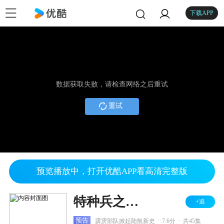
下载APP
数据获取失败，请检查网络之后重试
重试
预览播放中，打开优酷APP看高清完整版
特种兵之霹雳火
+追
.
.
预告
霹雳部队掀起陆航新史
7.6分
共45集