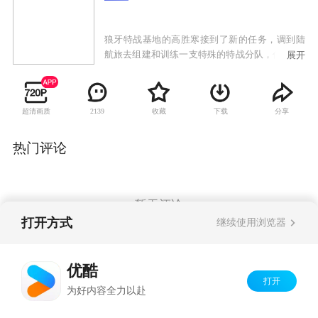
狼牙特战基地的高胜寒接到了新的任务，调到陆
航旅去组建和训练一支特殊的特战分队，代号“霹
展开
雳火”。高胜寒来到了陆航，却没想到遇到了曾经
的战友崔华盾和昔日恋人曾紫陌。作为军医的曾
紫陌也参加了集训，她深知组建霹雳火的意义。
超清画质
收藏
下载
分享
2139
经过各种残酷的考验，霹雳火特战分队正式成
立。他们首要面临的任务便是西南地区的抢险救
灾。高胜寒主动请缨要求高空跳伞，成为了进入
热门评论
震中的第一批救援队伍，打通了生命通道。载誉
归来后，霹雳火又投入到去边境营救被贩毒武装
抓获的侦察员的任务，并到非洲A国担任武装护
卫。经历了重重血与火的考验，霹雳火逐渐走向
暂无评论
成熟，开创了中国陆航的新历史。
打开方式
继续使用浏览器
Copyright©
2026
优酷 youku.com
版权所有
优酷
京ICP备06050721号-1
打开
为好内容全力以赴