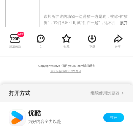
该片所讲述的动物一边是猫一边是狗，被称作“猫
狗”，它们从出生时就“住在一起”，这不是件容易
展开
的事，因为它们之间的矛盾是不可调和的。狗喜
欢摇滚乐而猫不喜欢；狗生来喜欢追垃圾车，而
猫却不是。它们的个性如此鲜明，然而却又是最
超清画质
收藏
下载
分享
2
好的朋友。它们团结友爱、互相支持——当然，
它们没任何选择。
Copyright©
2026
优酷 youku.com
版权所有
京ICP备06050721号-1
打开方式
继续使用浏览器
优酷
打开
为好内容全力以赴