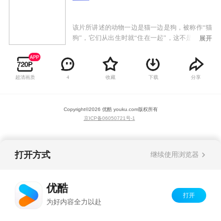
该片所讲述的动物一边是猫一边是狗，被称作“猫
狗”，它们从出生时就“住在一起”，这不是件容易
展开
的事，因为它们之间的矛盾是不可调和的。狗喜
欢摇滚乐而猫不喜欢；狗生来喜欢追垃圾车，而
猫却不是。它们的个性如此鲜明，然而却又是最
超清画质
收藏
下载
分享
4
好的朋友。它们团结友爱、互相支持——当然，
它们没任何选择。
Copyright©
2026
优酷 youku.com
版权所有
京ICP备06050721号-1
打开方式
继续使用浏览器
优酷
打开
为好内容全力以赴