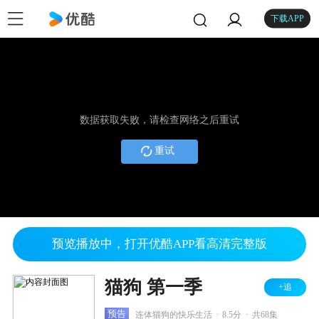
下载APP
数据获取失败，请检查网络之后重试
重试
预览播放中，打开优酷APP看高清完整版
猫狗 第一季
+追
.
.
预告
连体猫狗的快乐生活
8.5分
共68集