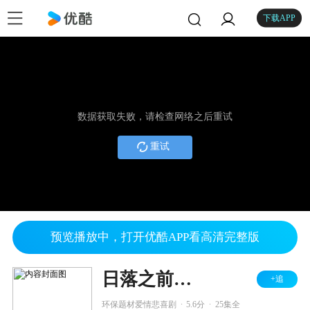
下载APP
数据获取失败，请检查网络之后重试
重试
预览播放中，打开优酷APP看高清完整版
日落之前爱上你
+追
.
.
环保题材爱情悲喜剧
5.6分
25集全