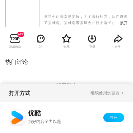
张世令到海南岛度假，为了缓解压力，从而邂逅
了倪可瑜。倪可瑜带张世令回日不落民宿，遇见
展开
躲债的徐一帆，他对倪可瑜有爱慕之情。在日不
落民宿，倪可瑜、张世令和洋葱妹相交甚好。此
时徐一帆退出，使倪可瑜和张世令的感情进入热
超清画质
收藏
下载
分享
24
恋阶段。一日，倪可瑜告诉张世令自己要离开民
宿几天，但不告知缘由。张世令因爱人的不告而
别，开始自暴自弃。
热门评论
暂无评论
打开方式
继续使用浏览器
Copyright©
2026
优酷 youku.com
版权所有
优酷
京ICP备06050721号-1
打开
为好内容全力以赴