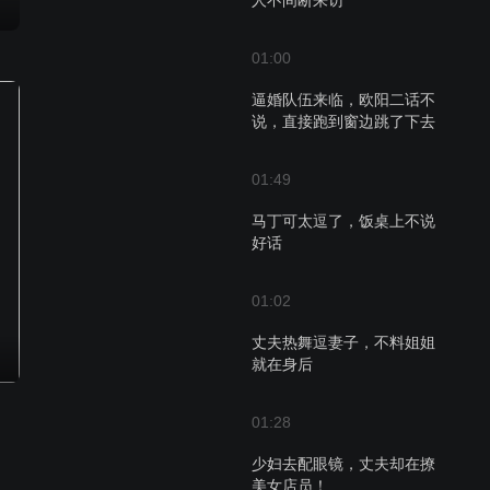
人不间断来访
01:00
逼婚队伍来临，欧阳二话不
说，直接跑到窗边跳了下去
01:49
马丁可太逗了，饭桌上不说
好话
01:02
丈夫热舞逗妻子，不料姐姐
就在身后
01:28
少妇去配眼镜，丈夫却在撩
美女店员！