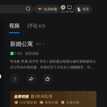
会员特惠
登录
历史
客户端
视频
讨论
673
新婚公寓
简介
7.8分
情景喜剧
李佳航 李晟 张宇菲 管乐 | 该剧通过电视台编导谢晓骏和公
关公司女白领吴越，在相识五个月后步入婚姻殿堂，试图
寻找婚姻终极答案的经历来诠释婚姻的内涵。婚后的谢晓
骏和吴越发现婚姻并不是他们想象的样子，他们每天都会
遇到新问题，遭遇新的考验。在日常琐事中，他们不仅要
慢慢摸索婚姻之道，还要一致对外，搞定亲戚朋友们随时
到访所造成的一个个囧境。两人的生活就像所有刚刚步入
首3月18元/月
围城的年轻人一样，会因为鸡毛蒜皮的小事失控，也会因