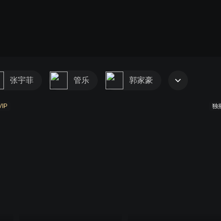
张宇菲
管乐
郭家豪
VIP
独