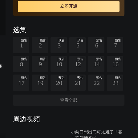
为看似简单的问题引起一些争执……
立即开通
选集
预告
预告
预告
预告
预告
预告
1
2
3
5
6
7
预告
预告
预告
预告
预告
预告
8
9
10
12
14
16
播
预告
预告
预告
预告
预告
预告
17
19
20
21
22
23
查看全部
周边视频
小两口想出门可太难了！客