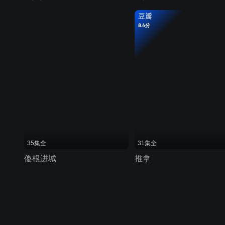
豆瓣
8.4分
35集全
31集全
傻根进城
推拿