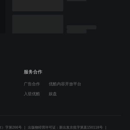
服务合作
广告合作
优酷内容开放平台
入驻优酷
娱盘
）字第266号
出版物经营许可证：新出发京批字第直150118号