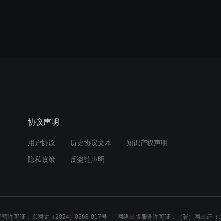
协议声明
用户协议
历史协议文本
知识产权声明
隐私政策
反盗链声明
营许可证：京网文（2024）0368-017号
网络出版服务许可证：（署）网出证（京