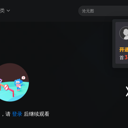
类
3
首
因，请
登录
后继续观看