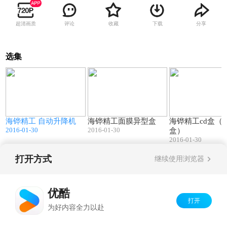
超清画质
评论
收藏
下载
分享
选集
3
01:56
03:34
海铧精工 自动升降机
海铧精工面膜异型盒
海铧精工cd盒（
2016-01-30
2016-01-30
盒）
2016-01-30
打开方式
继续使用浏览器
Copyright©
2026
优酷 youku.com
版权所有
京ICP备06050721号-1
优酷
打开
为好内容全力以赴