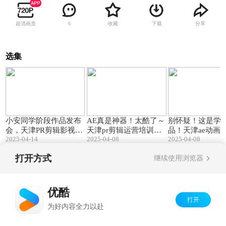
超清画质
收藏
下载
分享
6
选集
01:31
00:06
小安同学阶段作品发布
AE真是神器！太酷了～
别怀疑！这是学
会，天津PR剪辑影视后
天津pr剪辑运营培训班|
品！天津ae动画培
2025-04-14
2025-04-08
2025-04-08
期短视频运营AE培训班
PR短视频运营培训
PR短视频运营培
打开方式
继续使用浏览器
Copyright©
2026
优酷 youku.com
版权所有
京ICP备06050721号-1
优酷
打开
为好内容全力以赴